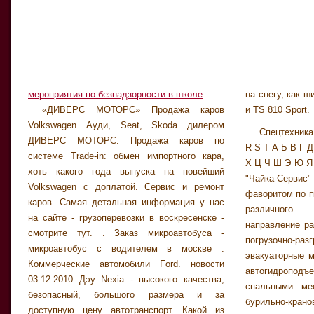
мероприятия по безнадзорности в школе
на снегу, как ш
«ДИВЕРС МОТОРС» Продажа каров
и TS 810 Sport.
Volkswagen Ауди, Seat, Skoda дилером
Спецтехника
ДИВЕРС МОТОРС. Продажа каров по
R S T А Б В Г Д
системе Trade-in: обмен импортного кара,
Х Ц Ч Ш Э Ю Я 
хоть какого года выпуска на новейший
"Чайка-Серви
Volkswagen с доплатой. Сервис и ремонт
фаворитом по п
каров. Самая детальная информация у нас
различного
на сайте - грузоперевозки в воскресенске -
направление ра
смотрите тут. . Заказ микроавтобуса -
погрузочно
микроавтобус с водителем в москве .
эвакуаторные м
Коммерческие автомобили Ford. новости
автогидроподъ
03.12.2010 Дэу Nexia - высокого качества,
спальными ме
безопасный, большого размера и за
бурильно-кра
доступную цену автотранспорт. Какой из