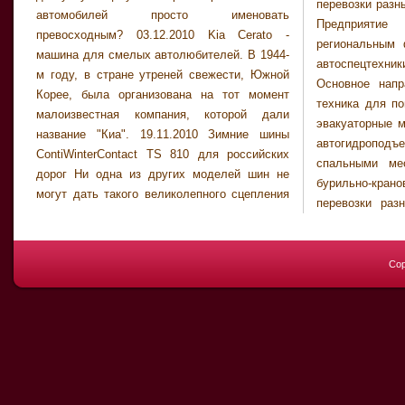
перевозки разн
автомобилей просто именовать
Предприятие 
превосходным? 03.12.2010 Kia Cerato -
региональным 
машина для смелых автолюбителей. В 1944-
автоспецтехни
м году, в стране утреней свежести, Южной
Основное напр
Корее, была организована на тот момент
техника для по
малоизвестная компания, которой дали
эвакуаторные м
название "Киа". 19.11.2010 Зимние шины
автогидроподъ
ContiWinterContact TS 810 для российских
спальными ме
дорог Ни одна из других моделей шин не
бурильно-кра
могут дать такого великолепного сцепления
перевозки раз
Cop