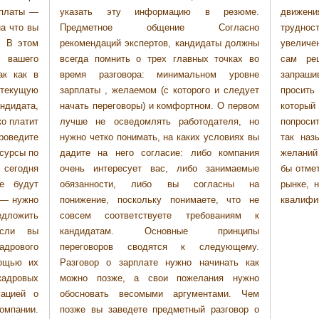
 платы —
резюме.
ятствия и
на что вы
гласно
 будущие
. В этом
ы должны
, каждый
т вашего
очках во
е будет
ак как в
 уровне
советуют
текущую
 следует
 уровня,
дидата,
О первом
 попытке
ко платит
теля, но
уться на
оведите
ловиях вы
зованных
есурсы по
компания
 хотелось
 сегодня
нимаемые
туации на
е будут
асны на
ственной
 — нужно
, что не
квалифи
дложить
аниям к
Если вы
инципы
дрового
ующему.
мощью их
нать как
адровых
я нужно
мацией о
ми. Чем
омпании.
зговор о