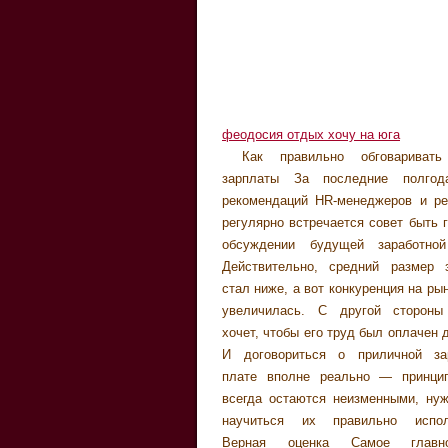
феодосия отдых хочу на юга
Как правильно обговаривать
имеется строго определенный бюд
которые помогут побороть пр
зарплаты За последние полгод
заработной плате выше нормы не ст
связанные с отсутствием работника
рекомендаций HR-менеджеров и ре
заикаться — вы просто не 
позиции. Принцип тако
регулярно встречается совет быть 
рассматриваться как потенц
договариваетесь о зарплате, и
обсуждении будущей заработной
кандидат. Вопрос о повышении всег
текущей рыночной вилки, но об
Действительно, средний размер 
будет поднять после успешного про
конкретного размера начинаете пос
стал ниже, а вот конкуренция на ры
испытательного срока. Также, узна
как узнаете о своих будущих з
увеличилась. С другой стороны
готова ли компания платить вам 
выделяемых ресурсах и тому по
хочет, чтобы его труд был оплачен 
сумму, можно и в ходе предвари
Самое главное, нужно продемонст
И договориться о приличной за
телефонного разговора. 
ваш интерес к компании и к ва
плате вполне реально — принци
работодатели сами заинтерес
должности. Работодатель пытается
всегда остаются неизменными, ну
уточнении уровня ожидаемой зар
и понять систему мотивации сои
научиться их правильно исполь
приглашения на собеседование, 
поэтому ваша мотивация должна по
Верная оценка Самое главн
облегчить взаимопонимание, вы
желание профессионального 