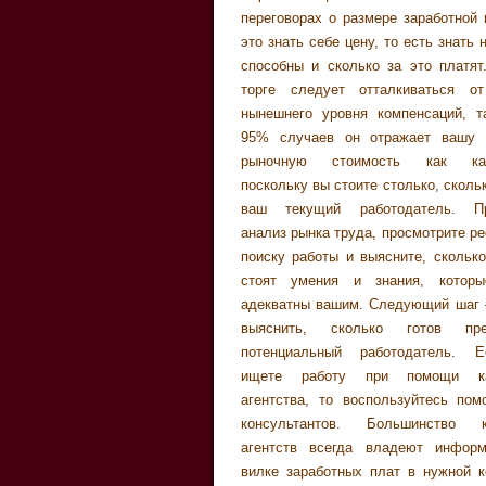
переговорах о размере заработной
указать эту информацию в 
движения вперед, несмотря на преп
это знать себе цену, то есть знать 
Предметное общение Со
трудности, а это подразумевает
способны и сколько за это платят
рекомендаций экспертов, кандидат
увеличения зарплаты. Конечно же
торге следует отталкиваться о
всегда помнить о трех главных т
сам решает, на сколько больш
нынешнего уровня компенсаций, т
время разговора: минимальном
запрашивать. Однако, эксперты не 
95% случаев он отражает вашу 
зарплаты , желаемом (с которого и
просить более чем 20% от среднего
рыночную стоимость как кан
начать переговоры) и комфортном. 
который предлагает компания. При
поскольку вы стоите столько, сколь
лучше не осведомлять работода
попросить больше можно натолкн
ваш текущий работодатель. Пр
нужно четко понимать, на каких ус
так называемый синдром нереали
анализ рынка труда, просмотрите р
дадите на него согласие: либо 
желаний руководителя. И, наконец,
поиску работы и выясните, сколько
очень интересует вас, либо за
бы отметить, что помимо знания си
стоят умения и знания, которы
обязанности, либо вы согл
рынке, не следует забывать о соб
адекватны вашим. Следующий шаг
понижение, поскольку понимаете
выяснить, сколько готов пре
совсем соответствуете требов
потенциальный работодатель. 
кандидатам. Основные пр
ищете работу при помощи ка
переговоров сводятся к след
агентства, то воспользуйтесь по
Разговор о зарплате нужно начи
консультантов. Большинство к
можно позже, а свои пожелани
агентств всегда владеют инфор
обосновать весомыми аргумента
вилке заработных плат в нужной к
позже вы заведете предметный ра