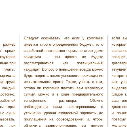
Следует осознавать, что если у компании
если вы продемонстрируете ему качества,
 размер
жет, то о
облемы,
а среди
оит даже
 на этой
крутеров
будете
в — вы
гибче при
иальный
сходя из
 платы.
да можно
суждение
зарплаты
хождения
ле того,
нке труда
ть о том,
адачах,
 каждый
желаемую
добное.
достойно.
тельного
рировать
работной
Обычно
кантной
пы торга
ованы в
 оценить
жно лишь
платы до
скателя,
зовать.
и, чтобы
казывать
ое при
 можете
роста и